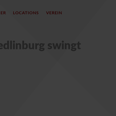
KER
LOCATIONS
VEREIN
edlinburg swingt