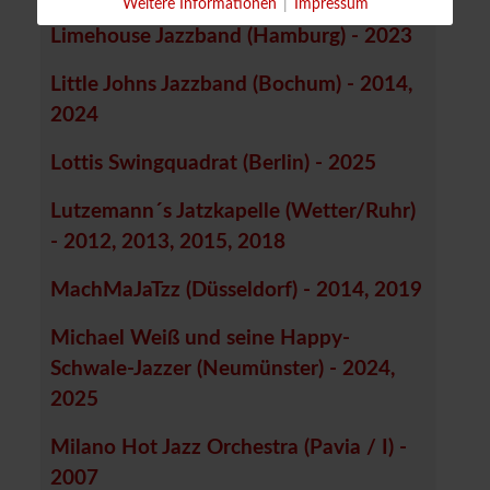
Weitere Informationen
|
Impressum
Limehouse Jazzband (Hamburg) - 2023
Little Johns Jazzband (Bochum) - 2014,
2024
Lottis Swingquadrat (Berlin) - 2025
Lutzemann´s Jatzkapelle (Wetter/Ruhr)
- 2012, 2013, 2015, 2018
MachMaJaTzz (Düsseldorf) - 2014, 2019
Michael Weiß und seine Happy-
Schwale-Jazzer (Neumünster) - 2024,
2025
Milano Hot Jazz Orchestra (Pavia / I) -
2007