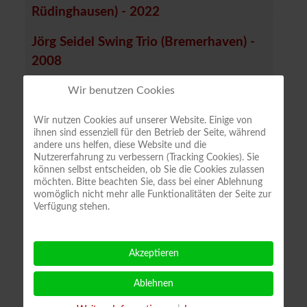
Rüdinghausen) - 2022
Jörg Seidel Swing Trio (Bremerhaven) -
2008
Jugend-Jazzband Blankenburg - 2018
Wir benutzen Cookies
Jugendjazzorchster Sachsen-Anhalt
Wir nutzen Cookies auf unserer Website. Einige von
ihnen sind essenziell für den Betrieb der Seite, während
(Halle/Saale) - 2005
andere uns helfen, diese Website und die
Nutzererfahrung zu verbessern (Tracking Cookies). Sie
Kasseturm Jazzband (Weimar) - 2009
können selbst entscheiden, ob Sie die Cookies zulassen
möchten. Bitte beachten Sie, dass bei einer Ablehnung
womöglich nicht mehr alle Funktionalitäten der Seite zur
Kinder Big Band u. Combo "Futur"
Verfügung stehen.
(Plauen) - 2011
Klatschmohn (Thüringen) - 2013
Akzeptieren
Lady Sou & Mr. Banjo (Jena) - 2010,
Ablehnen
2011, 2014