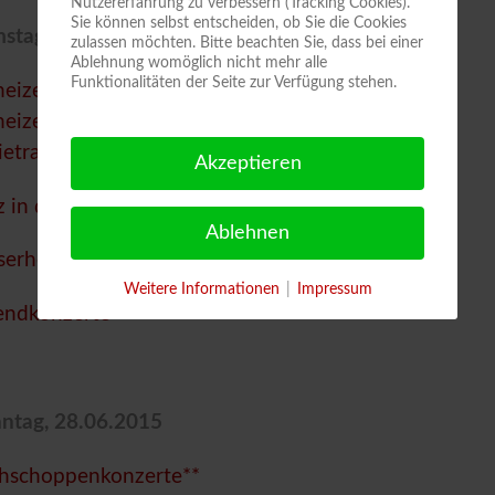
Nutzererfahrung zu verbessern (Tracking Cookies).
Sie können selbst entscheiden, ob Sie die Cookies
stag, 27.06.2015
zulassen möchten. Bitte beachten Sie, dass bei einer
Ablehnung womöglich nicht mehr alle
Funktionalitäten der Seite zur Verfügung stehen.
eizen im Lockschuppen und Dixietrain*
eizen im Lockschuppen**
ietrain**
Akzeptieren
z in der City**
Ablehnen
serhof*
Weitere Informationen
|
Impressum
ndkonzerte**
ntag, 28.06.2015
hschoppenkonzerte**