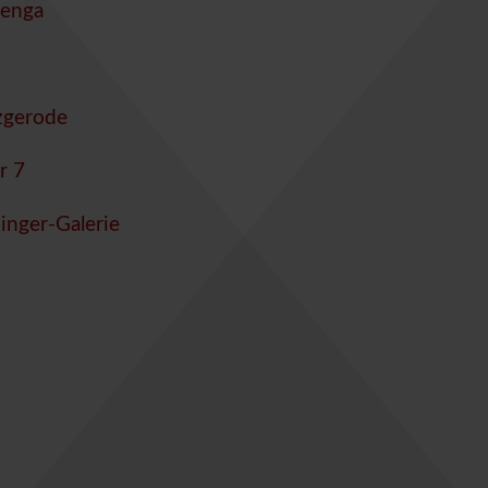
lenga
zgerode
r 7
inger-Galerie