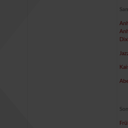
Sam
Anh
Anh
Dix
Jaz
Kai
Abe
Son
Frü