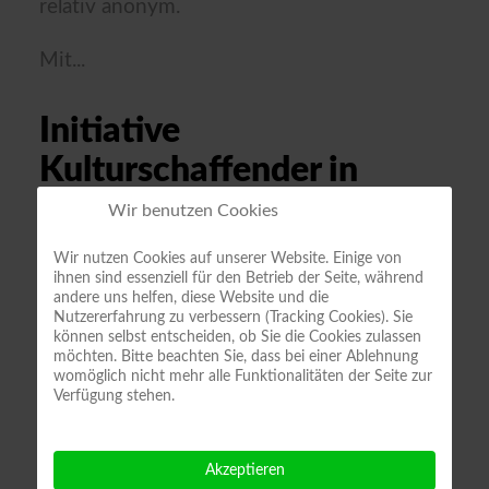
relativ anonym.
Mit...
Initiative
Kulturschaffender in
Deutschland
Wir benutzen Cookies
Wir nutzen Cookies auf unserer Website. Einige von
Wir selbst sind ja auch unfreiwillig in der
ihnen sind essenziell für den Betrieb der Seite, während
andere uns helfen, diese Website und die
Zwangssituation, Jazzmusikern ihre
Nutzererfahrung zu verbessern (Tracking Cookies). Sie
Existenzgrundlage zu...
können selbst entscheiden, ob Sie die Cookies zulassen
möchten. Bitte beachten Sie, dass bei einer Ablehnung
womöglich nicht mehr alle Funktionalitäten der Seite zur
Coronavirus SARS-CoV-
Verfügung stehen.
2
Akzeptieren