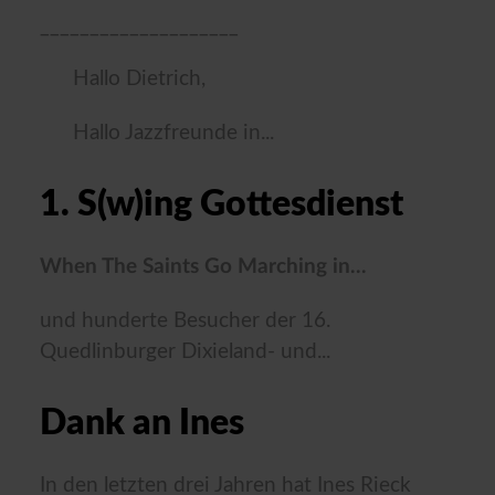
____________________
Hallo Dietrich,
Hallo Jazzfreunde in...
1. S(w)ing Gottesdienst
When The Saints Go Marching in...
und hunderte Besucher der 16.
Quedlinburger Dixieland- und...
Dank an Ines
In den letzten drei Jahren hat Ines Rieck