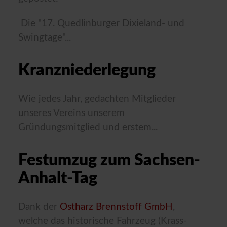
Die "17. Quedlinburger Dixieland- und
Swingtage"...
Kranzniederlegung
Wie jedes Jahr, gedachten Mitglieder
unseres Vereins unserem
Gründungsmitglied und erstem...
Festumzug zum Sachsen-
Anhalt-Tag
Dank der
Ostharz Brennstoff GmbH
,
welche das historische Fahrzeug (Krass-