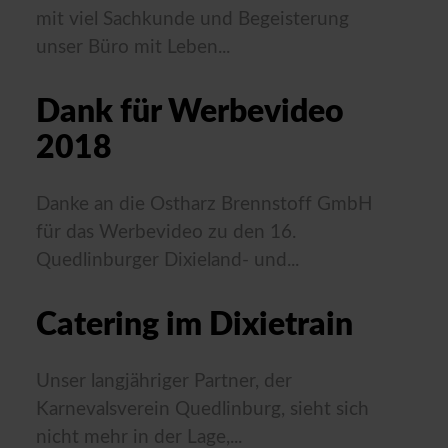
mit viel Sachkunde und Begeisterung
unser Büro mit Leben...
Dank für Werbevideo
2018
Danke an die Ostharz Brennstoff GmbH
für das Werbevideo zu den 16.
Quedlinburger Dixieland- und...
Catering im Dixietrain
Unser langjähriger Partner, der
Karnevalsverein Quedlinburg, sieht sich
nicht mehr in der Lage,...