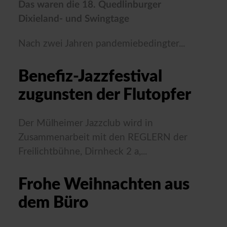
Das waren die 18. Quedlinburger
Dixieland- und Swingtage
Nach zwei Jahren pandemiebedingter...
Benefiz-Jazzfestival
zugunsten der Flutopfer
Der Mülheimer Jazzclub wird in
Zusammenarbeit mit den REGLERN der
Freilichtbühne, Dirnheck 2 a,...
Frohe Weihnachten aus
dem Büro